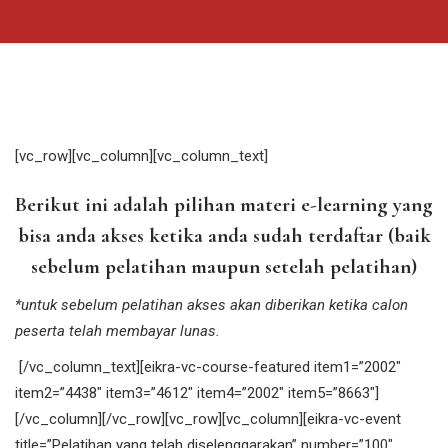
[vc_row][vc_column][vc_column_text]
Berikut ini adalah pilihan materi e-learning yang
bisa anda akses ketika anda sudah terdaftar (baik
sebelum pelatihan maupun setelah pelatihan)
*untuk sebelum pelatihan akses akan diberikan ketika calon
peserta telah membayar lunas.
[/vc_column_text][eikra-vc-course-featured item1=”2002″
item2=”4438″ item3=”4612″ item4=”2002″ item5=”8663″]
[/vc_column][/vc_row][vc_row][vc_column][eikra-vc-event
title=”Pelatihan yang telah diselenggarakan” number=”100″