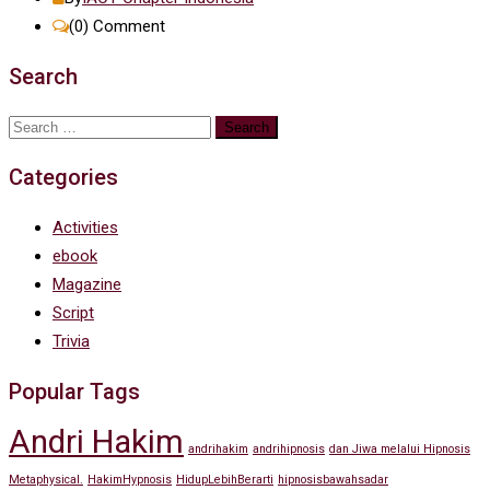
(0)
Comment
Search
Search
for:
Categories
Activities
ebook
Magazine
Script
Trivia
Popular Tags
Andri Hakim
andrihakim
andrihipnosis
dan Jiwa melalui Hipnosis
Metaphysical.
HakimHypnosis
HidupLebihBerarti
hipnosisbawahsadar