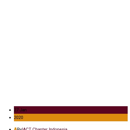
27 Jan
2020
By
IACT Chapter Indonesia