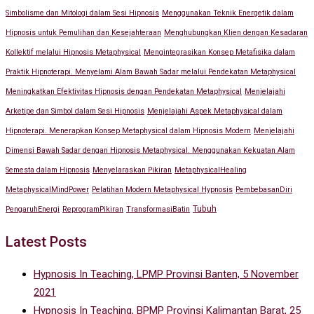
Simbolisme dan Mitologi dalam Sesi Hipnosis
Menggunakan Teknik Energetik dalam
Hipnosis untuk Pemulihan dan Kesejahteraan
Menghubungkan Klien dengan Kesadaran
Kollektif melalui Hipnosis Metaphysical
Mengintegrasikan Konsep Metafisika dalam
Praktik Hipnoterapi. Menyelami Alam Bawah Sadar melalui Pendekatan Metaphysical
Meningkatkan Efektivitas Hipnosis dengan Pendekatan Metaphysical
Menjelajahi
Arketipe dan Simbol dalam Sesi Hipnosis
Menjelajahi Aspek Metaphysical dalam
Hipnoterapi. Menerapkan Konsep Metaphysical dalam Hipnosis Modern
Menjelajahi
Dimensi Bawah Sadar dengan Hipnosis Metaphysical. Menggunakan Kekuatan Alam
Semesta dalam Hipnosis
Menyelaraskan Pikiran
MetaphysicalHealing
MetaphysicalMindPower
Pelatihan Modern Metaphysical Hypnosis
PembebasanDiri
Tubuh
PengaruhEnergi
ReprogramPikiran
TransformasiBatin
Latest Posts
Hypnosis In Teaching, LPMP Provinsi Banten, 5 November
2021
Hypnosis In Teaching, BPMP Provinsi Kalimantan Barat, 25