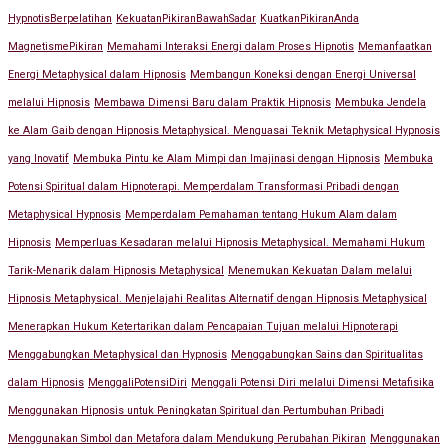
HypnotisBerpelatihan
KekuatanPikiranBawahSadar
KuatkanPikiranAnda
MagnetismePikiran
Memahami Interaksi Energi dalam Proses Hipnotis
Memanfaatkan
Energi Metaphysical dalam Hipnosis
Membangun Koneksi dengan Energi Universal
melalui Hipnosis
Membawa Dimensi Baru dalam Praktik Hipnosis
Membuka Jendela
ke Alam Gaib dengan Hipnosis Metaphysical. Menguasai Teknik Metaphysical Hypnosis
yang Inovatif
Membuka Pintu ke Alam Mimpi dan Imajinasi dengan Hipnosis
Membuka
Potensi Spiritual dalam Hipnoterapi. Memperdalam Transformasi Pribadi dengan
Metaphysical Hypnosis
Memperdalam Pemahaman tentang Hukum Alam dalam
Hipnosis
Memperluas Kesadaran melalui Hipnosis Metaphysical. Memahami Hukum
Tarik-Menarik dalam Hipnosis Metaphysical
Menemukan Kekuatan Dalam melalui
Hipnosis Metaphysical. Menjelajahi Realitas Alternatif dengan Hipnosis Metaphysical
Menerapkan Hukum Ketertarikan dalam Pencapaian Tujuan melalui Hipnoterapi
Menggabungkan Metaphysical dan Hypnosis
Menggabungkan Sains dan Spiritualitas
dalam Hipnosis
MenggaliPotensiDiri
Menggali Potensi Diri melalui Dimensi Metafisika
Menggunakan Hipnosis untuk Peningkatan Spiritual dan Pertumbuhan Pribadi
Menggunakan Simbol dan Metafora dalam Mendukung Perubahan Pikiran
Menggunakan